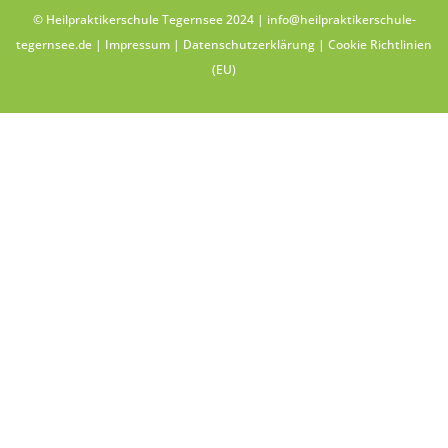
© Heilpraktikerschule Tegernsee 2024 |
info@heilpraktikerschule-
tegernsee.de
|
Impressum
|
Datenschutzerklärung
|
Cookie Richtlinien
(EU)