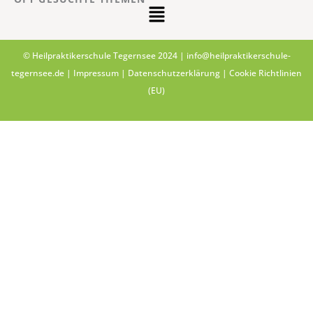
Main
Menu
© Heilpraktikerschule Tegernsee 2024 |
info@heilpraktikerschule-
tegernsee.de
|
Impressum
|
Datenschutzerklärung
|
Cookie Richtlinien
(EU)